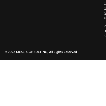
C
G
D
F
P
D
S
©2026 MESLI CONSULTING, All Rights Reserved