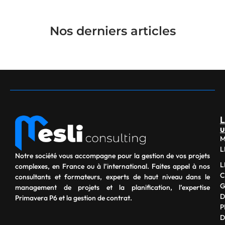
Nos derniers articles
L
u
M
L
Notre société vous accompagne pour la gestion de vos projets
L
complexes, en France ou à l’international. Faites appel à nos
C
consultants et formateurs, experts de haut niveau dans le
G
management de projets et la planification, l’expertise
D
Primavera P6 et la gestion de contrat.
P
D