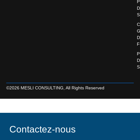
P
D
S
C
G
D
F
P
D
S
©2026 MESLI CONSULTING, All Rights Reserved
Contactez-nous