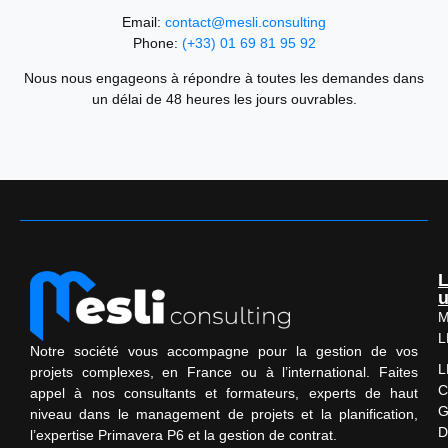
Email:
contact@mesli.consulting
Phone:
(+33) 01 69 81 95 92
Nous nous engageons à répondre à toutes les demandes dans
un délai de 48 heures les jours ouvrables.
L
u
M
L
Notre société vous accompagne pour la gestion de vos
L
projets complexes, en France ou à l’international. Faites
C
appel à nos consultants et formateurs, experts de haut
G
niveau dans le management de projets et la planification,
D
l’expertise Primavera P6 et la gestion de contrat.